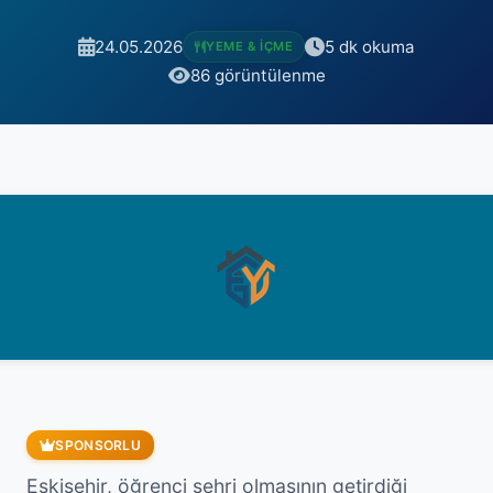
24.05.2026
5 dk okuma
YEME & İÇME
86 görüntülenme
SPONSORLU
Eskişehir, öğrenci şehri olmasının getirdiği